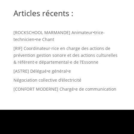
Articles récents :
[ROCKSCHOOL MARMANDE] Animateur•trice-
technicien•ne Chant
[RIF] Coordinateur·rice en charge des actions de
prévention gestion sonore et des actions culturelles
& référent·e départemental·e de l’Essonne
[ASTRE] Délégué•e général•e
Négociation collective d’électricité
[CONFORT MODERNE] Chargé•e de communication