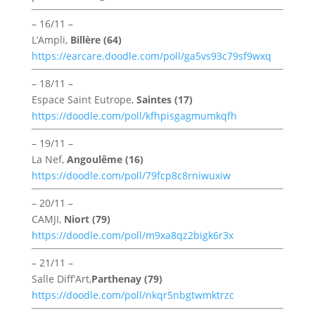
– 16/11 –
L’Ampli,
Billère (64)
https://earcare.doodle.com/poll/ga5vs93c79sf9wxq
– 18/11 –
Espace Saint Eutrope,
Saintes (17)
https://doodle.com/poll/kfhpisgagmumkqfh
– 19/11 –
La Nef,
Angoulême (16)
https://doodle.com/poll/79fcp8c8rniwuxiw
– 20/11 –
CAMJI,
Niort (79)
https://doodle.com/poll/m9xa8qz2bigk6r3x
– 21/11 –
Salle Diff’Art,
Parthenay (79)
https://doodle.com/poll/nkqr5nbgtwmktrzc