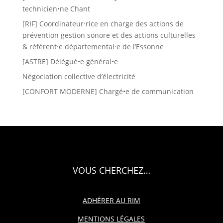
technicien•ne Chant
[RIF] Coordinateur·rice en charge des actions de
prévention gestion sonore et des actions culturelles
& référent·e départemental·e de l’Essonne
[ASTRE] Délégué•e général•e
Négociation collective d’électricité
[CONFORT MODERNE] Chargé•e de communication
VOUS CHERCHEZ…
ADHÉRER AU RIM
MENTIONS LÉGALES