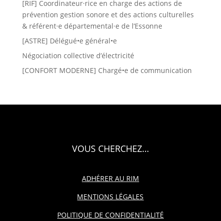
[RIF] Coordinateur·rice en charge des actions de
prévention gestion sonore et des actions culturelles
& référent·e départemental·e de l’Essonne
[ASTRE] Délégué•e général•e
Négociation collective d’électricité
[CONFORT MODERNE] Chargé•e de communication
VOUS CHERCHEZ…
ADHÉRER AU RIM
MENTIONS LÉGALES
POLITIQUE DE CONFIDENTIALITÉ