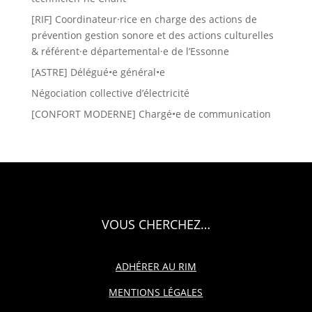
[RIF] Coordinateur·rice en charge des actions de
prévention gestion sonore et des actions culturelles
& référent·e départemental·e de l’Essonne
[ASTRE] Délégué•e général•e
Négociation collective d’électricité
[CONFORT MODERNE] Chargé•e de communication
VOUS CHERCHEZ…
ADHÉRER AU RIM
MENTIONS LÉGALES