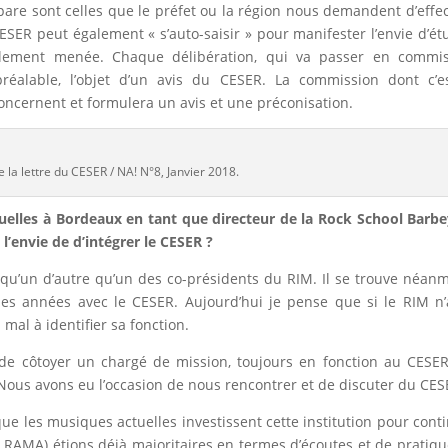
are sont celles que le préfet ou la région nous demandent d’effe
ESER peut également « s’auto-saisir » pour manifester l’envie d’ét
également menée. Chaque délibération, qui va passer en commi
réalable, l’objet d’un avis du CESER. La commission dont c’e
oncernent et formulera un avis et une préconisation.
 la lettre du CESER / NA! N°8, Janvier 2018.
uelles à Bordeaux en tant que directeur de la Rock School Barbe
l’envie de d’intégrer le CESER ?
lqu’un d’autre qu’un des co-présidents du RIM. Il se trouve néan
ues années avec le CESER. Aujourd’hui je pense que si le RIM n’
al à identifier sa fonction.
, de côtoyer un chargé de mission, toujours en fonction au CESE
 Nous avons eu l’occasion de nous rencontrer et de discuter du CES
ue les musiques actuelles investissent cette institution pour cont
(le RAMA) étions déjà majoritaires en termes d’écoutes et de pratique