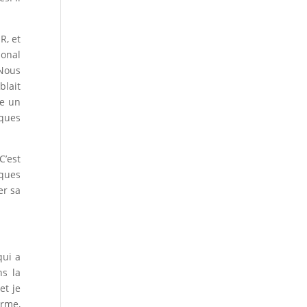
.
R, et
ional
 Nous
blait
te un
iques
C’est
iques
er sa
qui a
ns la
et je
erme,