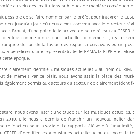
 portée au sein des institutions publiques de manière conséquente
it possible de se faire nommer par le préfet pour intégrer le CESE
e rien, jusqu’au jour où nous avons convenu avec le directeur rég
rançois Brouat, d’une potentielle arrivée de notre réseau au CESER.
nt identifié comme « musiques actuelles », même si ça y ressem
ronquée du fait de la fusion des régions, nous avons eu un pos
x à bénéficier d’une représentativité, le RAMA, la FEPPIA et Mus
 à cette époque.
ste clairement identifié « musiques actuelles » au nom du RIM. 
 tout de même ! Par ce biais, nous avons assis la place des mus
s également permis aux acteurs du secteur de clairement identifi
ture, nous avons inscrit une étude sur les musiques actuelles, 
 en 2010. Elle nous a permis de franchir un nouveau palier da
otre fonction pour la société. Le rapport a été voté à l’unanimité, 
CESER d’identifier les « musiques actuelles », ou du moins le t