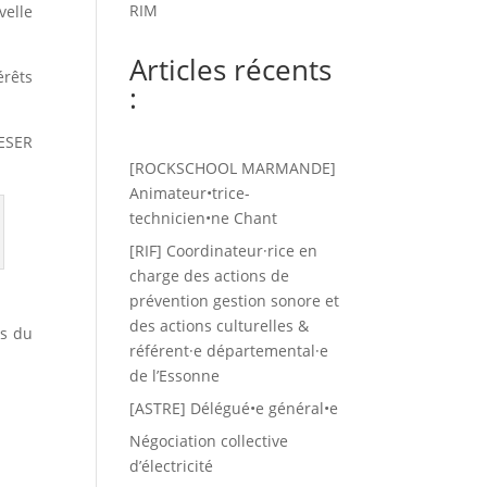
RIM
velle
Articles récents
érêts
:
CESER
[ROCKSCHOOL MARMANDE]
Animateur•trice-
technicien•ne Chant
[RIF] Coordinateur·rice en
charge des actions de
prévention gestion sonore et
des actions culturelles &
us du
référent·e départemental·e
de l’Essonne
[ASTRE] Délégué•e général•e
Négociation collective
d’électricité