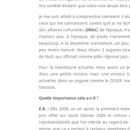
m’a semblé évident que notre voix devait être
Je me suis attelé à comprendre comment il éta
ceux qui me connaissent savent que je ne lâch
des affaires culturelles (
DRAC
) de l’époque, F
n’avions pas, à l’époque, de poste claireme
beaucoup. A la deuxième mandature, un peu t
peu moins bancal. Nous étions 3 organes locau
de Nuit, qui officiait comme pôle régional Jazz
Pour la mandature actuelle, nous avons un po
donc une petite victoire, mais une victoire
actuelles dans un organe comme le CESER, mai
fonction.
Quelle importance cela a-t-il ?
E.R. :
Dès 2008, un an après la première manda
pris effet sur toute l’année 2009 et remise
représentativité que l’on mérite au regard de n
pense que ça a permis à certains membres du 