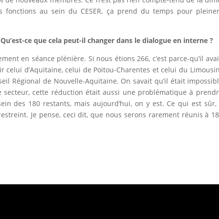
et les fonctions au sein du CESER, ça prend du temps pour plein
u’est-ce que cela peut-il changer dans le dialogue en interne ?
ment en séance plénière. Si nous étions 266, c’est parce-qu’il avai
r celui d’Aquitaine, celui de Poitou-Charentes et celui du Limousi
seil Régional de Nouvelle-Aquitaine. On savait qu’il était impossib
 secteur, cette réduction était aussi une problématique à prend
sein des 180 restants, mais aujourd’hui, on y est. Ce qui est sûr, 
estreint. Je pense, ceci dit, que nous serons rarement réunis à 1