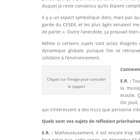
duquel je reste convaincu qu’ils étaient comp
Il y a un aspect symbolique donc, mais pas que 
garde du CESER, et les plus âgés venaient me vo
de parler ». Outre l’anecdote, ça prouvait bien 
Même si certains sujets sont assez éloignés 
dynamique globale, puisque l’on se retrou
solidaire à l’environnement.
Comment 
Cliquez sur l’image pour consulter
E.R. :
Tou
le rapport
la musiq
écoute. 
On jouit,
qui s’intéressent à des trucs que personne n’é
Quels sont vos sujets de réflexion prioritaire
E.R. :
Malheureusement, il est encore trop tôt 
faut noter que, cette année, on dénombre 53 