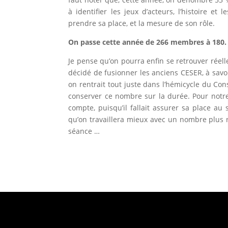
à identifier les jeux d’acteurs, l’histoire 
prendre sa place, et la mesure de son rôle.
On passe cette année de 266 membres à 180. Q
Je pense qu’on pourra enfin se retrouver réelle
décidé de fusionner les anciens CESER, à savoi
on rentrait tout juste dans l’hémicycle du Con
conserver ce nombre sur la durée. Pour notre
compte, puisqu’il fallait assurer sa place au 
qu’on travaillera mieux avec un nombre plus r
séance …