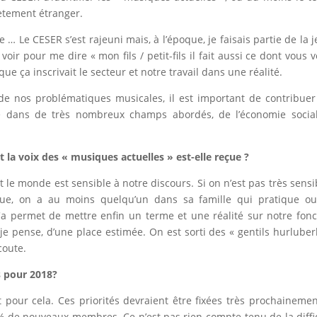
lètement étranger.
… Le CESER s’est rajeuni mais, à l’époque, je faisais partie de la 
ir pour me dire « mon fils / petit-fils il fait aussi ce dont vous 
que ça inscrivait le secteur et notre travail dans une réalité.
de nos problématiques musicales, il est important de contribuer
ve dans de très nombreux champs abordés, de l’économie socia
la voix des « musiques actuelles » est-elle reçue ?
t le monde est sensible à notre discours. Si on n’est pas très sensi
ue, on a au moins quelqu’un dans sa famille qui pratique ou
Ça permet de mettre enfin un terme et une réalité sur notre fonc
 je pense, d’une place estimée. On est sorti des « gentils hurluber
coute.
s pour 2018?
pour cela. Ces priorités devraient être fixées très prochainement
% de nouveaux membres. Ce n’est pas rien compte-tenu de la diffi