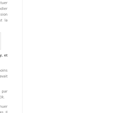
ctuer
udier
ssion
st la
y, et
moins
avait
R par
ER.
inuer
s. Il