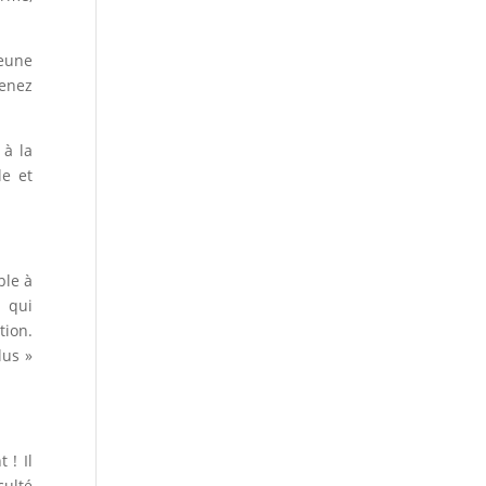
jeune
venez
 à la
le et
ble à
 qui
tion.
lus »
 ! Il
culté