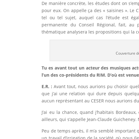
De manière concrète, les études dont on s’emp
pour eux. On appelle ça des « saisines ». Le C
tel ou tel sujet, auquel cas l’étude est 
permanente du Conseil Régional, fait, au p
thématique analysera les propositions qui la c
Couverture de
Tu es avant tout un acteur des musiques act
l’un des co-présidents du RIM. D’où est venue 
E.R. :
Avant tout, nous aurions pu choisir que
que j’ai une relation qui dure depuis quelq
aucun représentant au CESER nous aurions du m
J’ai eu la chance, quand j’habitais Bordeaux
ailleurs, qui s’appelle Jean-Claude Guicheney.
Peu de temps après, il m’a semblé important q
un travail d’irrigation de la société, où nous 