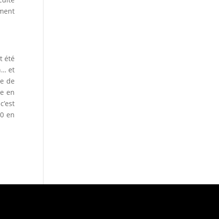
ement
t été
n… et
le de
re en
c’est
80 en