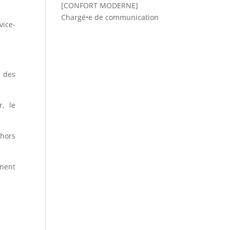
[CONFORT MODERNE]
Chargé•e de communication
vice-
e des
r, le
 hors
gnent