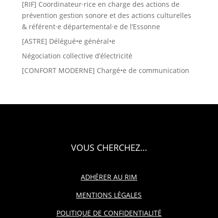
[RIF] Coordinateur·rice en charge des actions de
prévention gestion sonore et des actions culturelles
& référent·e départemental·e de l’Essonne
[ASTRE] Délégué•e général•e
Négociation collective d’électricité
[CONFORT MODERNE] Chargé•e de communication
VOUS CHERCHEZ…
ADHÉRER AU RIM
MENTIONS LÉGALES
POLITIQUE DE CONFIDENTIALITÉ