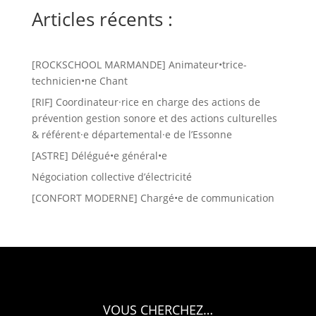
Articles récents :
[ROCKSCHOOL MARMANDE] Animateur•trice-
technicien•ne Chant
[RIF] Coordinateur·rice en charge des actions de
prévention gestion sonore et des actions culturelles
& référent·e départemental·e de l’Essonne
[ASTRE] Délégué•e général•e
Négociation collective d’électricité
[CONFORT MODERNE] Chargé•e de communication
VOUS CHERCHEZ…