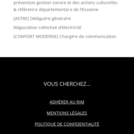
prévention gestion sonore et des actions culturelles
& référent·e départemental·e de l’Essonne
[ASTRE] Délégué•e général•e
Négociation collective d’électricité
[CONFORT MODERNE] Chargé•e de communication
VOUS CHERCHEZ…
ADHÉRER AU RIM
MENTIONS LÉGALES
POLITIQUE DE CONFIDENTIALITÉ