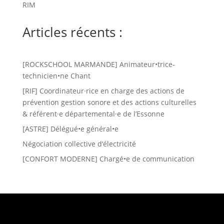
RIM
Articles récents :
[ROCKSCHOOL MARMANDE] Animateur•trice-
technicien•ne Chant
[RIF] Coordinateur·rice en charge des actions de
prévention gestion sonore et des actions culturelles
& référent·e départemental·e de l’Essonne
[ASTRE] Délégué•e général•e
Négociation collective d’électricité
[CONFORT MODERNE] Chargé•e de communication