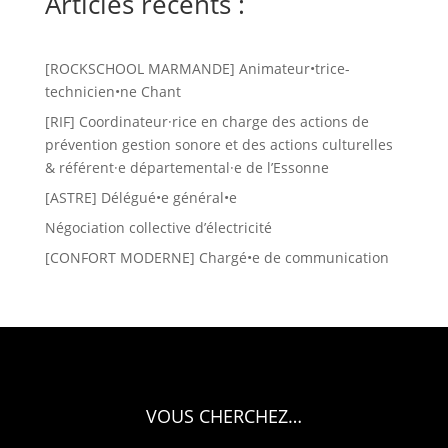
Articles récents :
[ROCKSCHOOL MARMANDE] Animateur•trice-
technicien•ne Chant
[RIF] Coordinateur·rice en charge des actions de
prévention gestion sonore et des actions culturelles
& référent·e départemental·e de l’Essonne
[ASTRE] Délégué•e général•e
Négociation collective d’électricité
[CONFORT MODERNE] Chargé•e de communication
VOUS CHERCHEZ…