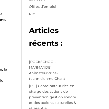
Offres d'emploi
RIM
t
ons.
Articles
récents :
[ROCKSCHOOL
MARMANDE]
m, le
Animateur•trice-
technicien•ne Chant
 le
[RIF] Coordinateur·rice en
charge des actions de
prévention gestion sonore
et des actions culturelles &
référent·e