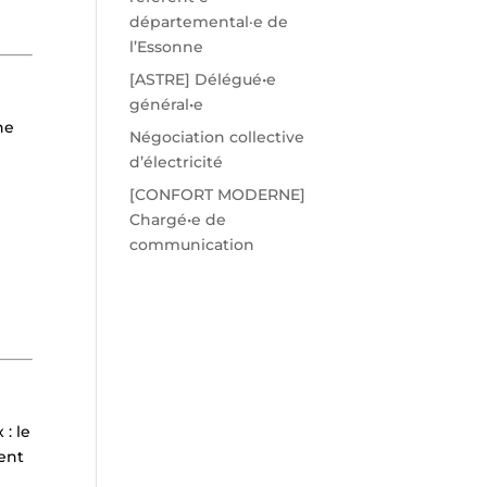
départemental·e de
l’Essonne
[ASTRE] Délégué•e
général•e
ne
Négociation collective
d’électricité
[CONFORT MODERNE]
Chargé•e de
communication
: le
ent