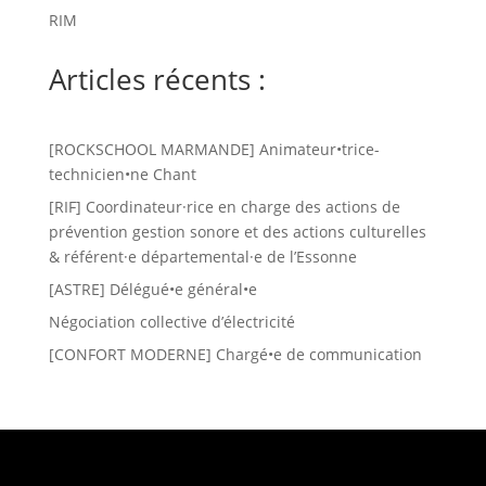
RIM
Articles récents :
[ROCKSCHOOL MARMANDE] Animateur•trice-
technicien•ne Chant
[RIF] Coordinateur·rice en charge des actions de
prévention gestion sonore et des actions culturelles
& référent·e départemental·e de l’Essonne
[ASTRE] Délégué•e général•e
Négociation collective d’électricité
[CONFORT MODERNE] Chargé•e de communication