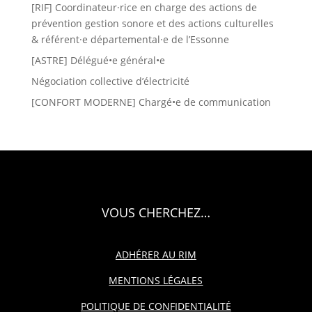
[RIF] Coordinateur·rice en charge des actions de
prévention gestion sonore et des actions culturelles
& référent·e départemental·e de l’Essonne
[ASTRE] Délégué•e général•e
Négociation collective d’électricité
[CONFORT MODERNE] Chargé•e de communication
VOUS CHERCHEZ…
ADHÉRER AU RIM
MENTIONS LÉGALES
POLITIQUE DE CONFIDENTIALITÉ