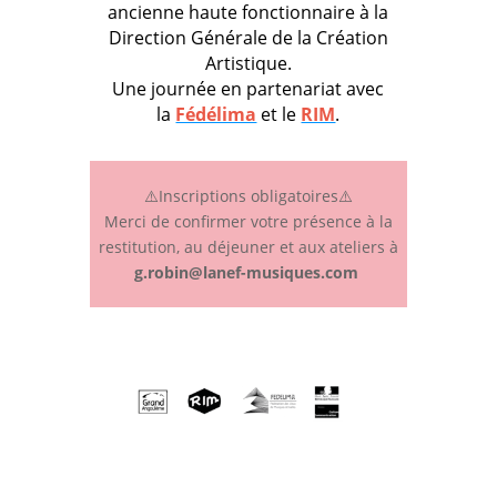
ancienne haute fonctionnaire à la
Direction Générale de la Création
Artistique.
Une journée en partenariat avec
la
Fédélima
et le
RIM
.
⚠️Inscriptions obligatoires⚠️
Merci de confirmer votre présence à la
restitution, au déjeuner et aux ateliers à
g.robin@lanef-musiques.com