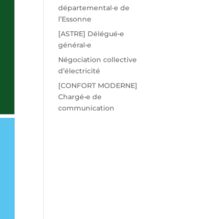
départemental·e de
l’Essonne
[ASTRE] Délégué•e
général•e
Négociation collective
d’électricité
[CONFORT MODERNE]
Chargé•e de
communication