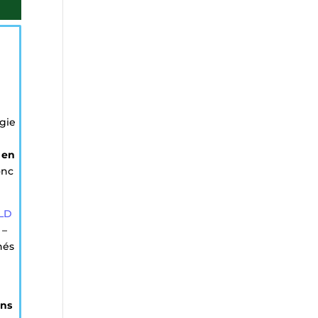
rgie
 en
onc
LD
 –
nés
ons