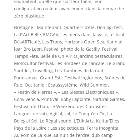
souhaitent, quelle que soit leur taille, leur
configuration ou leur avancement dans la démarche
zéro plastique :
Bretagne : Maintenant, Quartiers d’été, Don Jigi fest,
La P’Art Belle, EMGAV, Les pieds dans la vase, festival
DésARTiculé, Les Trans, Horizons Open Sea, Kann al
loar Bro Leon, Festival photo de la Gacilly, Festival
Temps Fête, Belle Ile On Air, O jardins pestaculaires,
Motocultor festival, Les Bordées de cancale, Le Grand
Soufflet, Travelling, Les Tombées de la nuit,
Panoramas. Grand Est : Festival Inglorious, Scènes de
Rue. Occitanie : Ecaussystème, Wild Summer,
« Festin de Pierres », « Les Siestes Electroniques »,
Convivencia, Printival, Boby Lapointe, Natural Games,
Festival de Thau, Le Weekend des Curiosités,
Langues de voix, Agit’al, sol, Le Conqu’en Oc, Lo
Boleg’al Sol, Le Régal sound, L’Etik Arts, Kultur’Elles.
Pays de la Loire : Les zeclectiques, Terra incognita,
Au Foin de La Rue, La nuit de l’erdre, dub camp