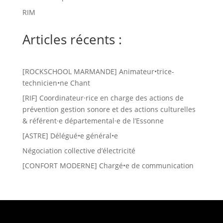
RIM
Articles récents :
[ROCKSCHOOL MARMANDE] Animateur•trice-
technicien•ne Chant
[RIF] Coordinateur·rice en charge des actions de
prévention gestion sonore et des actions culturelles
& référent·e départemental·e de l’Essonne
[ASTRE] Délégué•e général•e
Négociation collective d’électricité
[CONFORT MODERNE] Chargé•e de communication