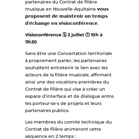
partenaires du Contrat de filière
musique en Nouvelle-Aquitaine 𝘃𝗼𝘂𝘀
𝗽𝗿𝗼𝗽𝗼𝘀𝗲𝗻𝘁 𝗱𝗲 𝗺𝗮𝗶𝗻𝘁𝗲𝗻𝗶𝗿 𝘂𝗻 𝘁𝗲𝗺𝗽𝘀
𝗱’𝗲́𝗰𝗵𝗮𝗻𝗴𝗲 𝗲𝗻 𝘃𝗶𝘀𝗶𝗼𝗰𝗼𝗻𝗳𝗲́𝗿𝗲𝗻𝗰𝗲.
Visioconférence 🗓️ 2 juillet 🕐 10h à
11h30
Sans être une Concertation territoriale
à proprement parler, les partenaires
souhaitent entretenir le lien avec les
acteurs de la filière musicale, affirmant
ainsi une des vocations premières du
Contrat de filière qui vise à créer un
espace d’interface et de dialogue entre
les porteur·se·s de projets et leurs
partenaires publics.
Les membres du comité technique du
Contrat de filière animeront cette
séquence en 2 temps :