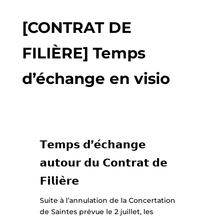
[CONTRAT DE
FILIÈRE] Temps
d’échange en visio
𝗧𝗲𝗺𝗽𝘀 𝗱’𝗲́𝗰𝗵𝗮𝗻𝗴𝗲
𝗮𝘂𝘁𝗼𝘂𝗿 𝗱𝘂 𝗖𝗼𝗻𝘁𝗿𝗮𝘁 𝗱𝗲
𝗙𝗶𝗹𝗶𝗲̀𝗿𝗲
Suite à l’annulation de la Concertation
de Saintes prévue le 2 juillet, les