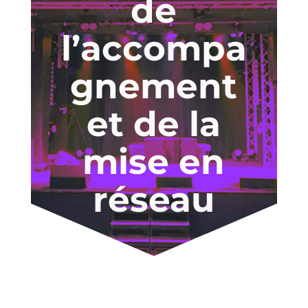
de
l’accompa
gnement
et de la
mise en
réseau