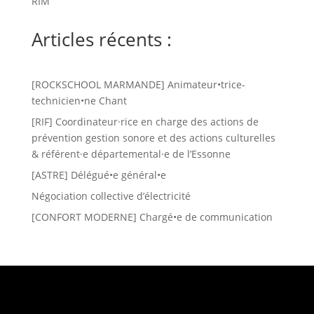
RIM
Articles récents :
[ROCKSCHOOL MARMANDE] Animateur•trice-
technicien•ne Chant
[RIF] Coordinateur·rice en charge des actions de
prévention gestion sonore et des actions culturelles
& référent·e départemental·e de l’Essonne
[ASTRE] Délégué•e général•e
Négociation collective d’électricité
[CONFORT MODERNE] Chargé•e de communication