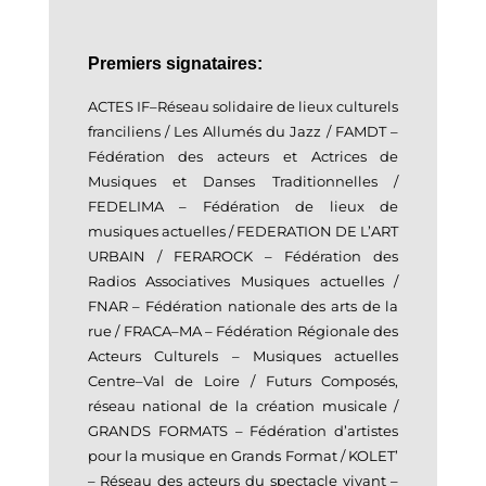
Premiers s
ignataires
:
ACTES IF
–
Réseau solidaire de lieux culturels
franciliens /
Les Allumés du Jazz
/
FAMDT
–
Fédération des acteurs et Actrices de
Musiques et Danses Traditionnelles
/
FEDELIMA
–
Fédération de lieux de
musiques actuelles
/
FEDERATION DE L’ART
URBAIN
/
FERAROCK
–
Fédération des
Radios Associatives Musiques actuelles
/
FNAR
–
Fédération nationale de
s arts de la
rue /
FRACA
–
MA
–
Fédération Régionale des
Acteurs Culturels
–
Musiques actuelles
Centre
–
Val de Loire /
Futurs Composés,
réseau national de la création musicale
/
GRANDS FORMATS
–
Fédération d’artistes
pour la musique en Grands Format
/
KOLET’
–
Réseau des acteurs du s
pectacle vivant
–