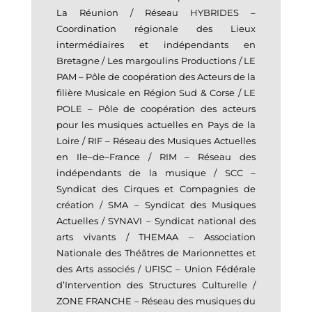
La Réunion
/
Réseau HYBRIDES
–
Coordination régionale des Lieux
intermédiaires et indépendants en
Bretagne
/
Les margoulins Productions
/
LE
PAM
–
Pôle de coopération des Acteurs de la
filière Musicale en Région Sud & Corse
/
LE
POLE
–
Pôle de co
opération des acteurs
pour les musiques actuelles en Pays de la
Loire
/
RIF
–
Réseau des Musiques Actuelles
en Ile
–
de
–
France
/
RIM
–
Réseau des
indépendants de la musique
/
SCC
–
Syndicat des Cirques et Compagnies de
création
/
SMA
–
Syndicat des Musiques
Actuelle
s
/
SYNAVI
–
Syndicat national des
arts vivants
/
THEMAA
–
Association
Nationale des Théâtres de Marionnettes et
des Arts associés
/
UFISC
–
Union Fédérale
d’Intervention des Structures Culturelle
/
ZONE FRANCHE
–
Réseau des musiques du