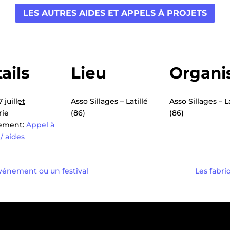
LES AUTRES AIDES ET APPELS À PROJETS
ails
Lieu
Organi
7 juillet
Asso Sillages – Latillé
Asso Sillages – La
rie
(86)
(86)
ement:
Appel à
 / aides
événement ou un festival
Les fabri