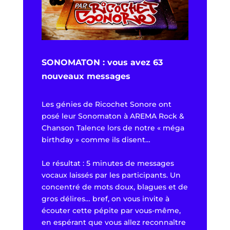
SONOMATON : vous avez 63
nouveaux messages
Les génies de
Ricochet Sonore
ont
posé leur Sonomaton à
AREMA Rock &
Chanson Talence
lors de notre « méga
birthday » comme ils disent…
Le résultat : 5 minutes de messages
vocaux laissés par les participants. Un
concentré de mots doux, blagues et de
gros délires… bref, on vous invite à
écouter cette pépite par vous-même,
en espérant que vous allez reconnaître