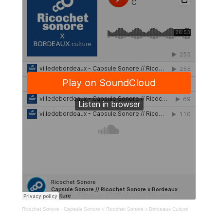
Ricochet Sonore
·
Capsule Sonore // Ricochet Sonore x Bordeaux Culture