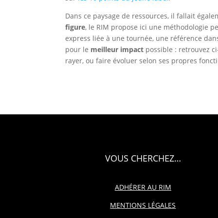
Dans ce paysage de ressources, il fallait éga
figure
, le RIM propose ici une méthodologie pe
express liée à une tournée, une référence dan
pour le
meilleur impact
possible : retrouvez 
rayer, ou faire évoluer selon ses propres fonc
VOUS CHERCHEZ…
ADHÉRER AU RIM
MENTIONS LÉGALES