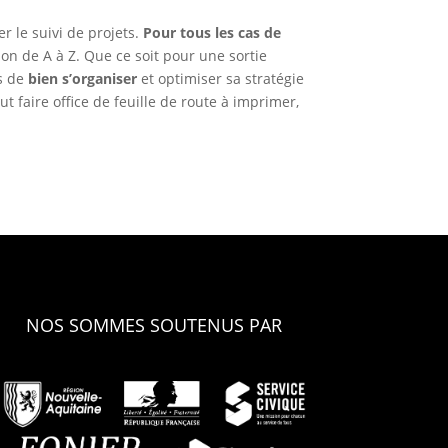
r le suivi de projets.
Pour
tous les cas de
on de A à Z. Que ce soit pour une sortie
ps de
bien s’organiser
et optimiser sa stratégie
eut faire office de feuille de route à imprimer,
NOS SOMMES SOUTENUS PAR