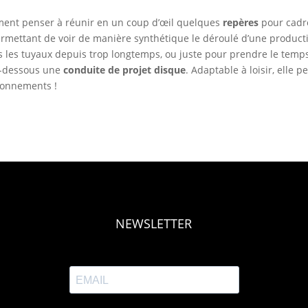
lement penser à réunir en un coup d’œil quelques
repères
pour cadre
rmettant de voir de manière synthétique le déroulé d’une producti
s les tuyaux depuis trop longtemps, ou juste pour prendre le tem
ci-dessous une
conduite de projet disque
. Adaptable à loisir, elle p
tionnements !
NEWSLETTER