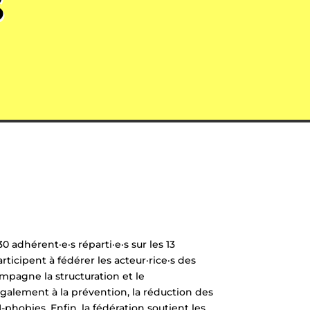
S
 adhérent·e·s réparti·e·s sur les 13
ticipent à fédérer les acteur·rice·s des
ompagne la structuration et le
également à la prévention, la réduction des
TI-phobies. Enfin, la fédération soutient les