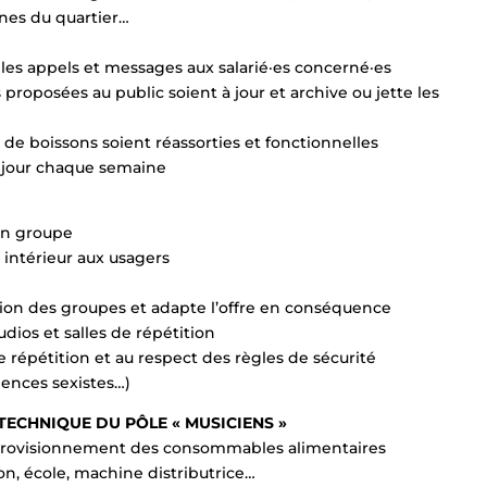
unes du quartier…
e les appels et messages aux salarié·es concerné·es
s proposées au public soient à jour et archive ou jette les
s de boissons soient réassorties et fonctionnelles
 à jour chaque semaine
 en groupe
 intérieur aux usagers
tion des groupes et adapte l’offre en conséquence
dios et salles de répétition
de répétition et au respect des règles de sécurité
lences sexistes…)
TECHNIQUE DU PÔLE « MUSICIENS »
’approvisionnement des consommables alimentaires
tion, école, machine distributrice…