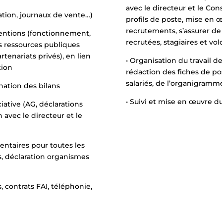
avec le directeur et le Con
ration, journaux de vente…)
profils de poste, mise en 
recrutements, s’assurer de
entions (fonctionnement,
recrutées, stagiaires et vo
 ressources publiques
rtenariats privés), en lien
• Organisation du travail d
tion
rédaction des fiches de pos
salariés, de l’organigram
ination des bilans
• Suivi et mise en œuvre d
ciative (AG, déclarations
n avec le directeur et le
mentaires pour toutes les
es, déclaration organismes
 contrats FAI, téléphonie,