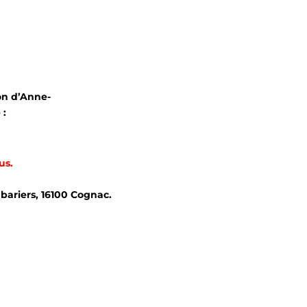
ion d’Anne-
 :
us.
ariers, 16100 Cognac.