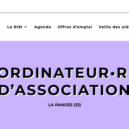
Le RIM
Agenda
Offres d’emploi
Veille des ai
ORDINATEUR•R
D’ASSOCIATIO
LA PANGÉE (33)