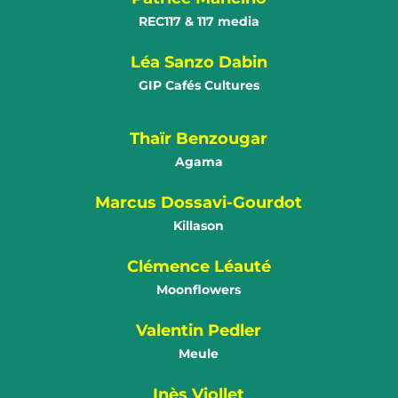
REC117 & 117 media
Léa Sanzo Dabin
GIP Cafés Cultures
Thaïr Benzougar
Agama
Marcus Dossavi-Gourdot
Killason
Clémence Léauté
Moonflowers
Valentin Pedler
Meule
Inès Viollet