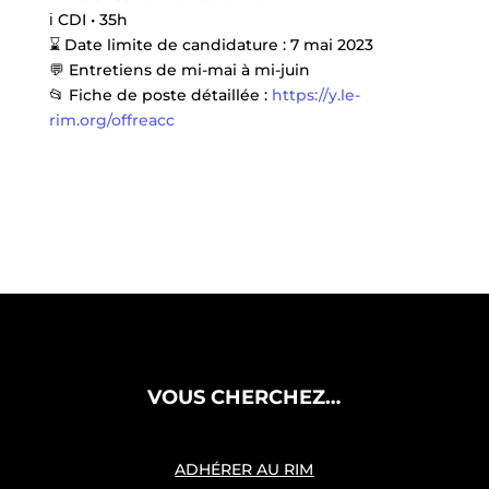
ℹ️
CDI • 35h
⌛
Date limite de candidature : 7 mai 2023
💬
Entretiens de mi-mai à mi-juin
📂
Fiche de poste détaillée :
https://y.le-
rim.org/offreacc
VOUS CHERCHEZ…
ADHÉRER AU RIM