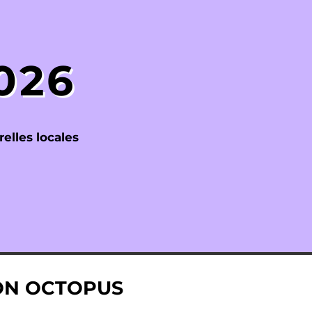
026
elles locales
ON OCTOPUS