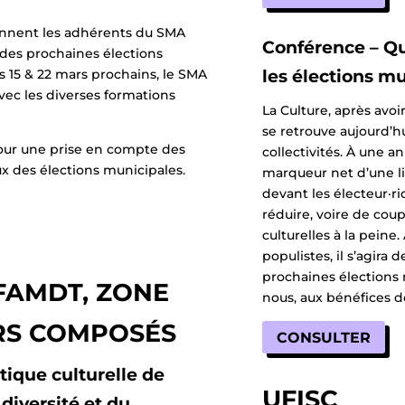
iennent les adhérents du SMA
Conférence – Q
des prochaines élections
s 15 & 22 mars prochains, le SMA
les élections m
vec les diverses formations
La Culture, après avo
se retrouve aujourd’h
our une prise en compte des
collectivités. À une 
x des élections municipales.
marqueur net d’une li
devant les électeur·ric
réduire, voire de cou
culturelles à la peine.
populistes, il s’agira
prochaines élections 
 FAMDT, ZONE
nous, aux bénéfices de
RS COMPOSÉS
CONSULTER
tique culturelle de
UFISC
 diversité et du