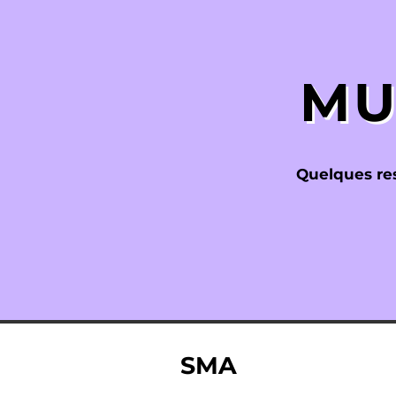
MU
Quelques res
SMA