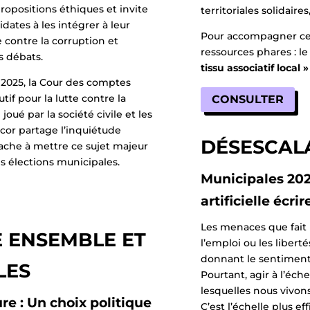
ropositions éthiques et invite
territoriales solidaires
dates à les intégrer à leur
Pour accompagner cet
 contre la corruption et
ressources phares : l
s débats.
tissu associatif local »
2025, la Cour des comptes
utif pour la lutte contre la
CONSULTER
 joué par la société civile et les
cor partage l’inquiétude
DÉSESCAL
ache à mettre ce sujet majeur
s élections municipales.
Municipales 2026
artificielle écr
Les menaces que fait 
E ENSEMBLE ET
l’emploi ou les liber
donnant le sentiment
LES
Pourtant, agir à l’éch
lesquelles nous vivons
ure : Un choix politique
C’est l’échelle plus e