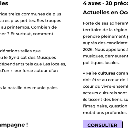
ales
4 axes · 20 pré
Actuelles en Oc
irige treize communes de plus
tres plus petites. Ses troupes
Forte de ses adhérent
e au printemps. Combien de
territoire de la régi
gner ? Et surtout, comment
prendre pleinement pa
auprès des candidates
2026. Nous appelons à 
dérations telles que
musiques, demeurent 
u le Syndicat des Musiques
politiques locales.
dépendants tels que Les locales,
d’unir leur force autour d’un
« Faire cultures com
doit être au cœur de 
cœur du vivre-ensembl
la bataille des municipales.
acteurs culturels sont
ils tissent des liens, 
l’imaginaire, questio
mutations profondes q
campagne !
CONSULTER