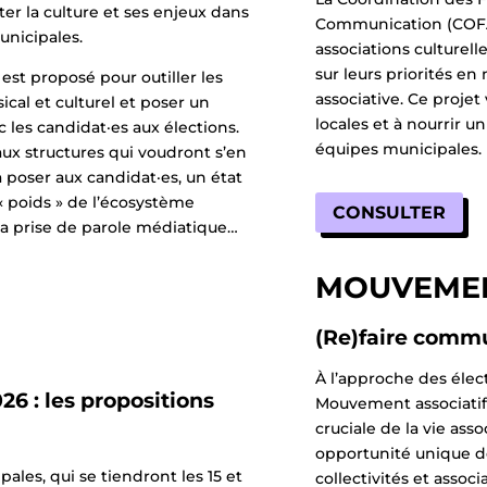
ter la culture et ses enjeux dans
Communication (COFA
unicipales.
associations culturell
sur leurs priorités en
 est proposé pour outiller les
associative. Ce projet
ical et culturel et poser un
locales et à nourrir u
 les candidat·es aux élections.
équipes municipales.
x structures qui voudront s’en
 poser aux candidat·es, un état
« poids » de l’écosystème
CONSULTER
 la prise de parole médiatique…
MOUVEMEN
(Re)faire comm
À l’approche des élec
26 : les propositions
Mouvement associatif
cruciale de la vie asso
opportunité unique d
ales, qui se tiendront les 15 et
collectivités et associ