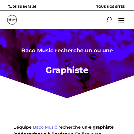
05 56 84 15 26
TOUS NOS SITES
Baco Music recherche un ou une
Graphiste
L’équipe
Baco Music
recherche u
n·e graphiste
indépendant·e à Bordeaux
. En lien avec