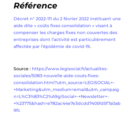
​Référence
Décret n° 2022-111 du 2 février 2022 instituant une
aide dite « coûts fixes consolidation » visant à
compenser les charges fixes non couvertes des
entreprises dont l’activité est particulièrement
affectée par l’épidémie de covid-19
.
Source :
https://www.legisocial.fr/actualites-
sociales/5083-nouvelle-aide-couts-fixes-
consolidation.html?utm_source=LEGISOCIAL+-
+Marketing&utm_medium=email&utm_campaig
n=L%C3%83%C2%A9giSocial+-+Newsletter+-
+%23775&hash=e782ac44e7e3dcdd7405fd5f7a0ab
9fc