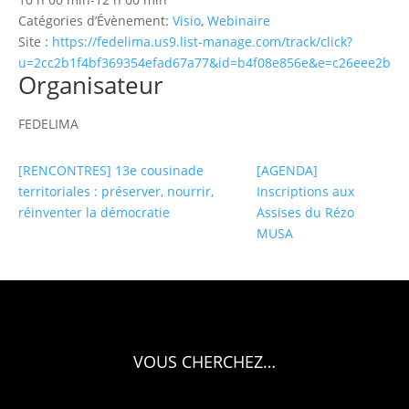
Catégories d’Évènement:
Visio
,
Webinaire
Site :
https://fedelima.us9.list-manage.com/track/click?
u=2cc2b1f4bf369354efad67a77&id=b4f08e856e&e=c26eee2b01
Organisateur
FEDELIMA
[RENCONTRES] 13e cousinade
[AGENDA]
territoriales : préserver, nourrir,
Inscriptions aux
réinventer la démocratie
Assises du Rézo
MUSA
VOUS CHERCHEZ…