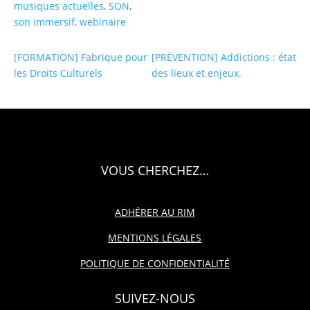
musiques actuelles
,
SON
,
son immersif
,
webinaire
[FORMATION] Fabrique pour
[PRÉVENTION] Addictions : état
les Droits Culturels
des lieux et enjeux.
VOUS CHERCHEZ…
ADHÉRER AU RIM
MENTIONS LÉGALES
POLITIQUE DE CONFIDENTIALITÉ
SUIVEZ-NOUS