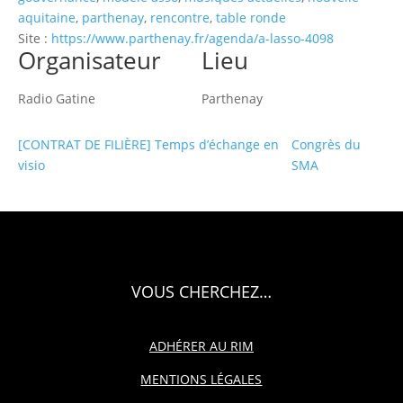
aquitaine
,
parthenay
,
rencontre
,
table ronde
Site :
https://www.parthenay.fr/agenda/a-lasso-4098
Organisateur
Lieu
Radio Gatine
Parthenay
[CONTRAT DE FILIÈRE] Temps d’échange en
Congrès du
visio
SMA
VOUS CHERCHEZ…
ADHÉRER AU RIM
MENTIONS LÉGALES