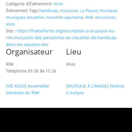
Catégorie d’Évènement:
Visio
Évènement Tags:
handicap
,
inclusion
,
La Pause
,
musique
,
musiques actuelles
,
nouvelle-aquitaine
,
RIM
,
structures
,
visio
Site :
https://framaforms.org/inscription-a-la-pause-du-
rim-linclusion-des-personnes-en-situation-de-handicap-
dans-les-equipes-des
Organisateur
Lieu
RIM
Visio
Téléphone
05 56 84 15 26
[VIE ASSO] Assemblée
[MUSIQUE À L’IMAGE] Festival
Générale du RIM
CreaSync