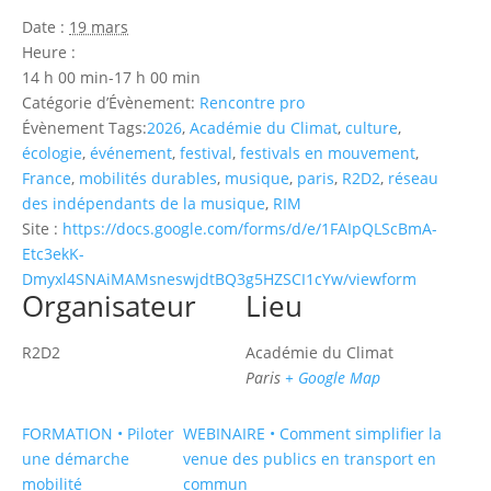
Date :
19 mars
Heure :
14 h 00 min-17 h 00 min
Catégorie d’Évènement:
Rencontre pro
Évènement Tags:
2026
,
Académie du Climat
,
culture
,
écologie
,
événement
,
festival
,
festivals en mouvement
,
France
,
mobilités durables
,
musique
,
paris
,
R2D2
,
réseau
des indépendants de la musique
,
RIM
Site :
https://docs.google.com/forms/d/e/1FAIpQLScBmA-
Etc3ekK-
Dmyxl4SNAiMAMsneswjdtBQ3g5HZSCI1cYw/viewform
Organisateur
Lieu
R2D2
Académie du Climat
Paris
+ Google Map
FORMATION • Piloter
WEBINAIRE • Comment simplifier la
une démarche
venue des publics en transport en
mobilité
commun