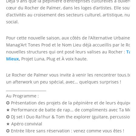
Déjà 9 ans que la pépinière d’entreprises culturelles a ouvert s
cœur du Rocher de Palmer, dans les loges d’artistes. Elle soutien
d’activités au croisement des secteurs culturel, artistique, num
social.
Pour cette nouvelle saison, aux côtés de l’Alternative Urbaine 
Manag’Art Tones Prod et le Nom Lieu déjà accueillis par le Roch
nouvelles structures qui ont posé leurs valises au Rocher :
Ta M
Mieux
,
Projet Luna, Plug et À voix haute.
Le Rocher de Palmer vous invite à venir les rencontrer tous.te.s
un afterwork un peu spécial, avec… quelques surprises !
______________________
Au Programme :
✪ Présentation des projets de la pépinière et de leurs équipes
★ Performance de batte de rap… de compliments avec Ta Mère 
✪ DJ set I Duo Ra1hur & Tom the explorer (guitare, percussions l
★ Apéro convivial
✪ Entrée libre sans réservation : venez comme vous êtes !