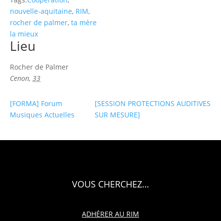
nouvelle-aquitaine
,
RIM
,
rocher de palmer
,
ta mère
la mieux
Lieu
Rocher de Palmer
Cenon
,
33
[FORMA] Forum
[SESSION PROTECTIONS AUDITIVES
Musiques Actuelles
SUR MESURE]
VOUS CHERCHEZ…
ADHÉRER AU RIM