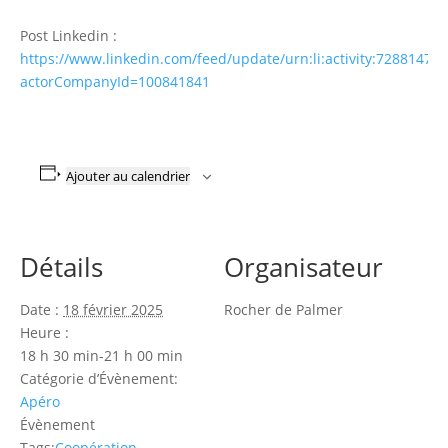
Post Linkedin :
https://www.linkedin.com/feed/update/urn:li:activity:72881470
actorCompanyId=100841841
Ajouter au calendrier
Détails
Organisateur
Date :
18 février 2025
Rocher de Palmer
Heure :
18 h 30 min-21 h 00 min
Catégorie d’Évènement:
Apéro
Évènement
Tags:
Coopération
,