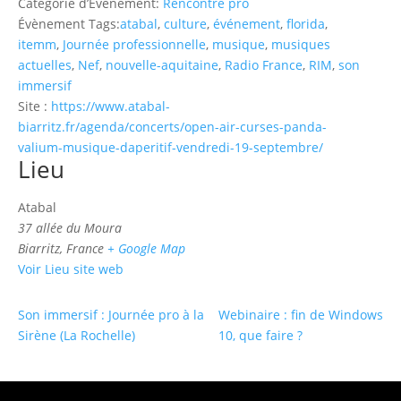
Catégorie d’Évènement:
Rencontre pro
Évènement Tags:
atabal
,
culture
,
événement
,
florida
,
itemm
,
Journée professionnelle
,
musique
,
musiques
actuelles
,
Nef
,
nouvelle-aquitaine
,
Radio France
,
RIM
,
son
immersif
Site :
https://www.atabal-
biarritz.fr/agenda/concerts/open-air-curses-panda-
valium-musique-daperitif-vendredi-19-septembre/
Lieu
Atabal
37 allée du Moura
Biarritz
,
France
+ Google Map
Voir Lieu site web
Son immersif : Journée pro à la
Webinaire : fin de Windows
Sirène (La Rochelle)
10, que faire ?