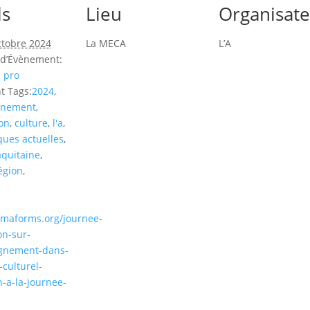
ls
Lieu
Organisat
ctobre 2024
La MECA
L’A
 d’Évènement:
 pro
t Tags:
2024
,
gnement
,
on
,
culture
,
l'a
,
ues actuelles
,
aquitaine
,
égion
,
ramaforms.org/journee-
on-sur-
gnement-dans-
-culturel-
n-a-la-journee-