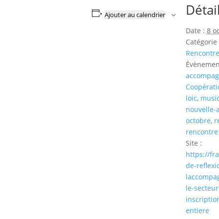
Détai
Ajouter au calendrier
Date :
8 o
Catégorie
Rencontre
Évènemen
accompa
Coopérati
loic
,
musiq
nouvelle-
octobre
,
r
rencontre
Site :
https://f
de-reflexi
laccompa
le-secteur
inscriptio
entiere