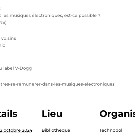
:
s les musiques électroniques, est-ce possible ?
NS)
 voisins
nic
u label V-Dogg
contres-se-remunerer-dans-les-musiques-electroniques
ails
Lieu
Organi
2 octobre 2024
Bibliothèque
Technopol