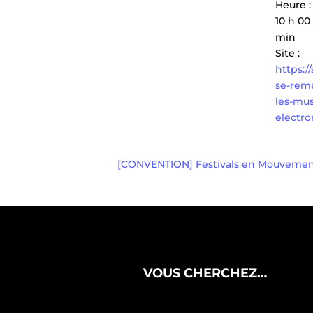
Heure :
10 h 00
min
Site :
https:/
se-rem
les-mus
electro
[CONVENTION] Festivals en Mouveme
VOUS CHERCHEZ…