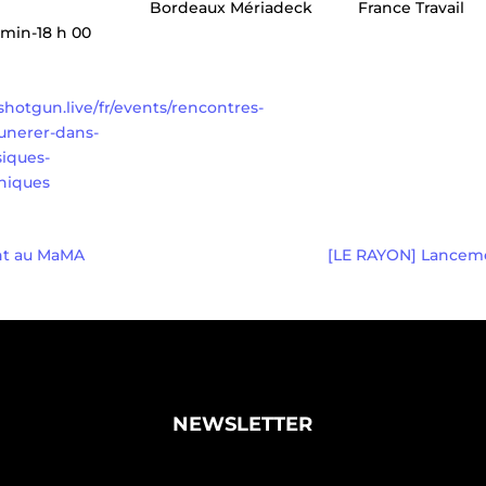
Bordeaux Mériadeck
France Travail
 min-18 h 00
/shotgun.live/fr/events/rencontres-
unerer-dans-
iques-
niques
nt au MaMA
[LE RAYON] Lanceme
NEWSLETTER