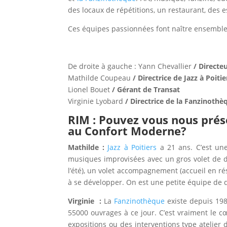
des locaux de répétitions, un restaurant, des
Ces équipes passionnées font naître ensemble
De droite à gauche : Yann Chevallier
/ Directeu
Mathilde Coupeau
/ Directrice de Jazz à Poitie
Lionel Bouet
/ Gérant de Transat
Virginie Lyobard
/ Directrice de la Fanzinothè
RIM : Pouvez vous nous prése
au Confort Moderne?
Mathilde :
Jazz à Poitiers
a 21 ans. C’est une
musiques improvisées avec un gros volet de di
l’été), un volet accompagnement (accueil en r
à se développer. On est une petite équipe de q
Virginie :
La
Fanzinothèque
existe depuis 1989
55000 ouvrages à ce jour. C’est vraiment le 
expositions ou des interventions type atelier 