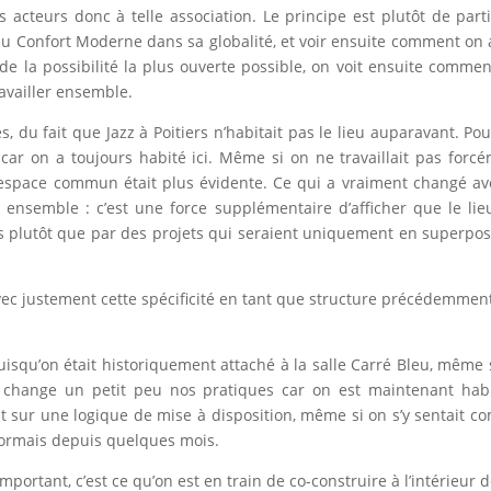
s acteurs donc à telle association. Le principe est plutôt de part
e du Confort Moderne dans sa globalité, et voir ensuite comment on a
 de la possibilité la plus ouverte possible, on voit ensuite commen
availler ensemble.
s, du fait que Jazz à Poitiers n’habitait pas le lieu auparavant. Pou
l car on a toujours habité ici. Même si on ne travaillait pas forc
espace commun était plus évidente. Ce qui a vraiment changé av
ieu ensemble : c’est une force supplémentaire d’afficher que le lie
s plutôt que par des projets qui seraient uniquement en superpos
vec justement cette spécificité en tant que structure précédemmen
uisqu’on était historiquement attaché à la salle Carré Bleu, même 
a change un petit peu nos pratiques car on est maintenant hab
ait sur une logique de mise à disposition, même si on s’y sentait 
sormais depuis quelques mois.
important, c’est ce qu’on est en train de co-construire à l’intérieur 