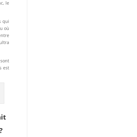
c, le
s qui
au où
entre
ultra
 sont
s est
it
s
?