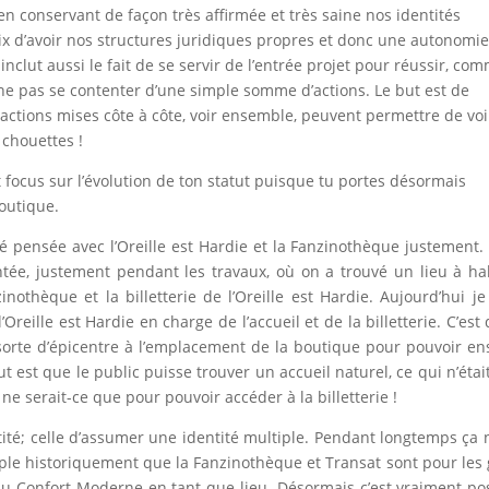
en conservant de façon très affirmée et très saine nos identités
ix d’avoir nos structures juridiques propres et donc une autonomi
 inclut aussi le fait de se servir de l’entrée projet pour réussir, co
 ne pas se contenter d’une simple somme d’actions. Le but est de
actions mises côte à côte, voir ensemble, peuvent permettre de voi
 chouettes !
it focus sur l’évolution de ton statut puisque tu portes désormais
boutique.
é pensée avec l’Oreille est Hardie et la Fanzinothèque justement.
e, justement pendant les travaux, où on a trouvé un lieu à ha
nothèque et la billetterie de l’Oreille est Hardie. Aujourd’hui je
Oreille est Hardie en charge de l’accueil et de la billetterie. C’est 
ne sorte d’épicentre à l’emplacement de la boutique pour pouvoir en
 est que le public puisse trouver un accueil naturel, ce qui n’étai
ne serait-ce que pour pouvoir accéder à la billetterie !
ntité; celle d’assumer une identité multiple. Pendant longtemps ça n
emple historiquement que la Fanzinothèque et Transat sont pour les
du Confort Moderne en tant que lieu. Désormais c’est vraiment po