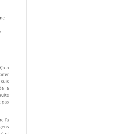
e
mme
r
 Ça a
biter
 suis
de la
suite
t pas
e l’a
 gens
sé et