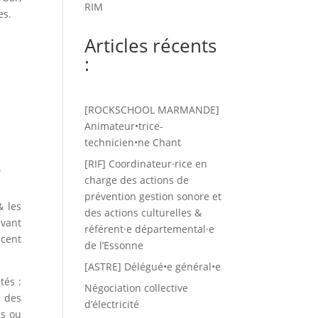
RIM
es.
Articles récents
:
[ROCKSCHOOL MARMANDE]
Animateur•trice-
technicien•ne Chant
4
[RIF] Coordinateur·rice en
charge des actions de
prévention gestion sonore et
& les
des actions culturelles &
avant
référent·e départemental·e
ncent
de l’Essonne
[ASTRE] Délégué•e général•e
tés :
Négociation collective
s des
d’électricité
es ou