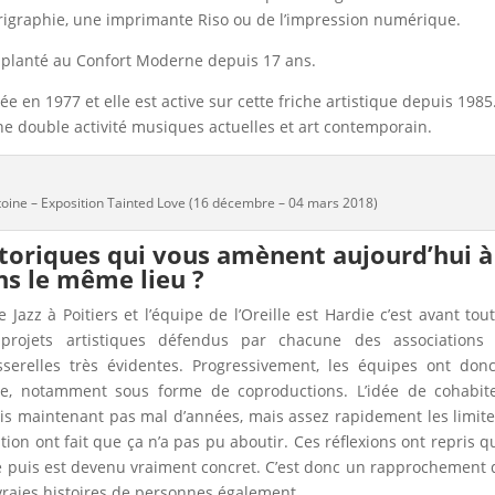
sérigraphie, une imprimante Riso ou de l’impression numérique.
implanté au Confort Moderne depuis 17 ans.
ée en 1977 et elle est active sur cette friche artistique depuis 1985.
e double activité musiques actuelles et art contemporain.
toine – Exposition Tainted Love (16 décembre – 04 mars 2018)
istoriques qui vous amènent aujourd’hui à
ns le même lieu ?
azz à Poitiers et l’équipe de l’Oreille est Hardie c’est avant tou
 projets artistiques défendus par chacune des associations 
erelles très évidentes. Progressivement, les équipes ont don
le, notamment sous forme de coproductions. L’idée de cohabit
 maintenant pas mal d’années, mais assez rapidement les limit
on ont fait que ça n’a pas pu aboutir. Ces réflexions ont repris 
gé puis est devenu vraiment concret. C’est donc un rapprochement 
 vraies histoires de personnes également.