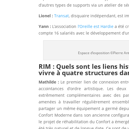
d’autres types de supports via un atelier de 
Lionel :
Transat
, disquaire indépendant, est 
Yann :
L’association
l’Oreille est Hardie
a été cr
compte 16 salariés avec le développement d’un
Espace d’exposition ©Pierre An
RIM : Quels sont les liens h
vivre à quatre structures da
Mathilde :
Le premier lien de connexion entre J
accointances d’ordre artistique. Les deux
extrêmement complémentaires avec des pass
amenées à travailler régulièrement ensemb
partager un même équipement a germé depuis
Confort Moderne dans son ancienne configurati
le projet de réhabilitation du Confort a émer
été très naturel et de longue date. Ce sont de