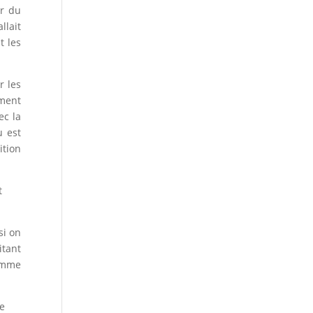
ir du
llait
t les
r les
ément
ec la
u est
ition
t
si on
itant
comme
de