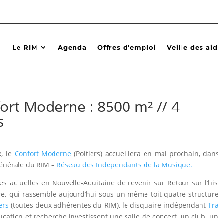
Le RIM
Agenda
Offres d’emploi
Veille des ai
ort Moderne : 8500 m² // 4
s
x, le
Confort Moderne
(Poitiers) accueillera en mai prochain, dan
Générale du RIM –
Réseau des Indépendants de la Musique.
s actuelles en Nouvelle-Aquitaine de revenir sur Retour sur l’his
ère, qui rassemble aujourd’hui sous un même toit quatre structur
ers
(toutes deux adhérentes du RIM), le disquaire indépendant
Tra
ucation et recherche investissent une salle de concert, un club, un