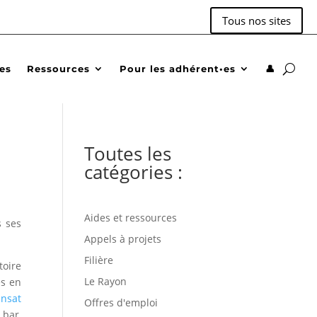
Tous nos sites
des
Ressources
Pour les adhérent•es
👤
Toutes les
catégories :
Aides et ressources
s ses
Appels à projets
Filière
toire
Le Rayon
es en
nsat
Offres d'emploi
 bar,