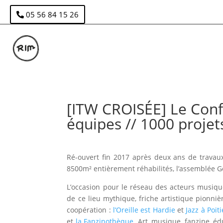
05 56 84 15 26
[ITW CROISÉE] Le Conf
équipes // 1000 projet
Ré-ouvert fin 2017 après deux ans de travau
8500m² entièrement réhabilités, l’assemblée 
L’occasion pour le réseau des acteurs musique
de ce lieu mythique, friche artistique pionni
coopération :
l’Oreille est Hardie
et
Jazz à Poiti
et
la Fanzinothèque
. Art, musique, fanzine, éd