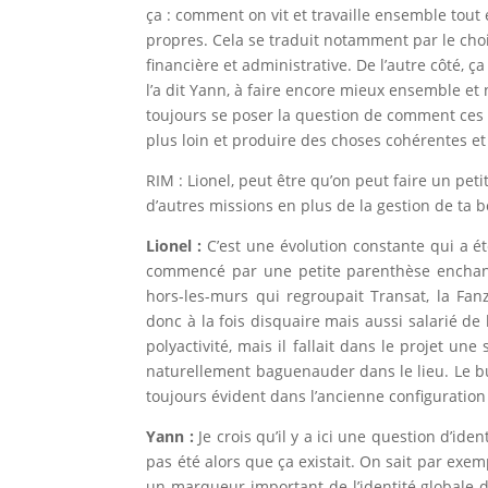
ça : comment on vit et travaille ensemble tout 
propres. Cela se traduit notamment par le cho
financière et administrative. De l’autre côté, ça
l’a dit Yann, à faire encore mieux ensemble et
toujours se poser la question de comment ces 
plus loin et produire des choses cohérentes et
RIM : Lionel, peut être qu’on peut faire un pet
d’autres missions en plus de la gestion de ta 
Lionel :
C’est une évolution constante qui a ét
commencé par une petite parenthèse enchanté
hors-les-murs qui regroupait Transat, la Fanzi
donc à la fois disquaire mais aussi salarié de l’
polyactivité, mais il fallait dans le projet u
naturellement baguenauder dans le lieu. Le but
toujours évident dans l’ancienne configuration 
Yann :
Je crois qu’il y a ici une question d’ide
pas été alors que ça existait. On sait par ex
un marqueur important de l’identité globale 