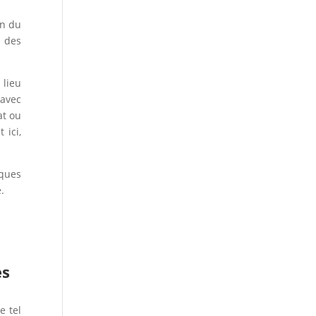
in du
s des
 lieu
 avec
at ou
 ici,
iques
.
es
e tel