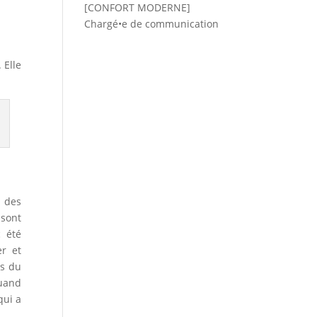
[CONFORT MODERNE]
Chargé•e de communication
 Elle
t des
sont
c été
er et
es du
quand
qui a