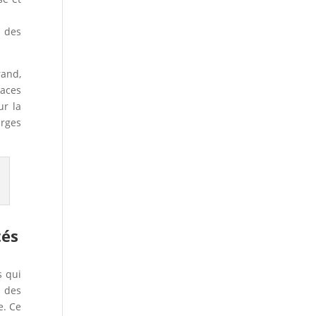
e des
rand,
paces
ur la
arges
tés
s qui
e des
e. Ce