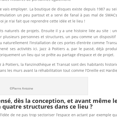
 je vais employer. La boutique de disques existe depuis 1987 au se
 émulation un peu partout et a servi de fanal à pas mal de SMAC
i je n’ai fait que reprendre cette idée et le lieu !
naturels de projets. Ensuite il y a une histoire liée au site : un
ar plusieurs personnes et structures, un peu comme un dispositif
 eu naturellement l’installation de ces portes d’entrée comme Trans
né ses activités ici. Jazz à Poitiers a, par le passé, déjà produit
toriquement un lieu qui se prête au partage d’espace et de projet.
z à Poitiers, la Fanzinothèque et Transat sont des habitants histor
ns les murs avant la réhabilitation tout comme l’Oreille est Hardie
©Pierre Antoine
sé, dès la conception, et avant même l
 quatre structures dans ce lieu ?
 l’idée de ne pas trop sectoriser l’espace en actant par exemple qu