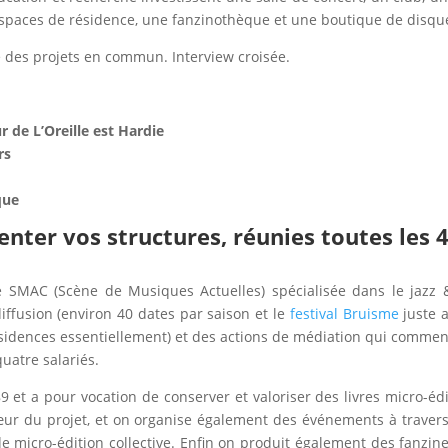
 espaces de résidence, une fanzinothèque et une boutique de disqu
 des projets en commun. Interview croisée.
r de L’Oreille est Hardie
rs
que
nter vos structures, réunies toutes les 
 SMAC (Scène de Musiques Actuelles) spécialisée dans le jazz 
ffusion (environ 40 dates par saison et le
festival Bruisme
juste 
ésidences essentiellement) et des actions de médiation qui comme
uatre salariés.
 et a pour vocation de conserver et valoriser des livres micro-édi
cœur du projet, et on organise également des événements à traver
de micro-édition collective. Enfin on produit également des fanzin